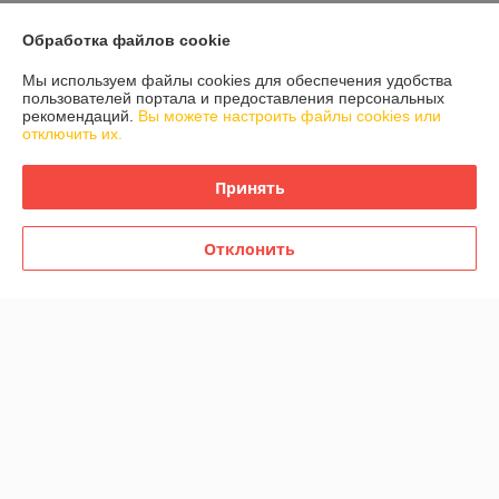
Обработка файлов cookie
График работы
Мы используем файлы cookies для обеспечения удобства
Полная версия сайта
пользователей портала и предоставления персональных
рекомендаций.
Вы можете настроить файлы cookies или
отключить их.
Политика обработки cookies
Принять
Сайт создан на платформе Deal.by
Отклонить
Информация для покупателя
Юридическое лицо:
OOO "КОМПАНИЯ ГИБКО"
РБ, Брестский р-н, аг.Черни, ул.Брестская, 21
Регистрационный номер ЕГР: 291125742
УНП: 291125742