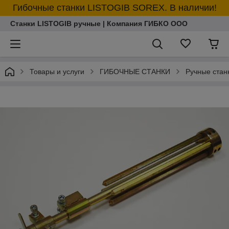
Гибочные станки LISTOGIB SOREX. В наличии!
Станки LISTOGIB ручные | Компания ГИБКО ООО
Товары и услуги
ГИБОЧНЫЕ СТАНКИ
Ручные ста