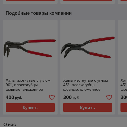
Подобные товары компании
Хапы изогнутые с углом
Хапы изогнутые с углом
Хап
90°, плоскогубцы
45°, плоскогубцы
45°
шовные, вложенное
шовные, вложенное
шо
соединение, 60 мм
соединение, 18 мм
сое
400
300
30
руб.
руб.
Купить
Купить
О нас