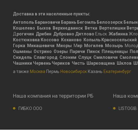
Доставка в эти населенные пункты:
Антополь
Барановичи
Барань
Бегомль
Белоозерск
Белын
Кошелево
Быхов
Верхнедвинск
Ветка
Вертелишки
Ветр
Д
рогичин
Дрибин
Дубровно
Дятлово
Ельск
Жабинка
Жло
Костюковка
Коссово
Коханово
Копыль
Красносельский
Горка
Микашевичи
Миоры
М
ир
Могилев
Мозырь
Молод
Ошмяны
Острино
Озеры
Паричи
Пинск
Плещеницы
Пол
Скидель
Славгород
Слоним
Слуцк
Смиловичи
Смолев
Чашники
Червень
Чериков
Чисть
Шарковщина
Шклов
Ш
а также
Москва
Пермь
Новосибирск
Казань
Екатеринбург
Наша компания на территории РБ
Наша комп
ГИБКО ООО
LISTOGIB