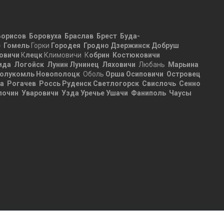
Борисов
Боровуха
Браслав
Брест
Буда-
е
Гомель
Горки
Городея
Гродно
Дзержинск
Добруш
овичи
К
лецк
Климовичи К
обрин
Костюковичи
ида
Логойск
Лунин
Лунинец
Ляховичи
Любань
Марьина
олукомль
Новополоцк
Оболь
Орша
Осиповичи
Островец
ца
Рогачев
Россь
Руденск
Светлогорск
Свислочь
Сенно
лочин
Уваровичи
Узда
Уречье
Ушачи
Фаниполь
Чаусы