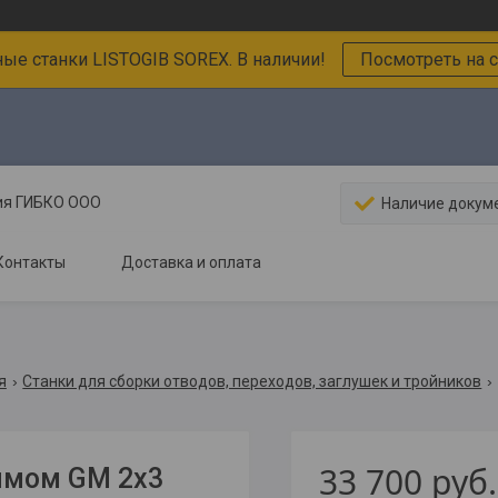
ные станки LISTOGIB SOREX. В наличии!
Посмотреть на с
ния ГИБКО ООО
Наличие докум
Контакты
Доставка и оплата
я
Станки для сборки отводов, переходов, заглушек и тройников
33 700
руб.
имом GM 2x3