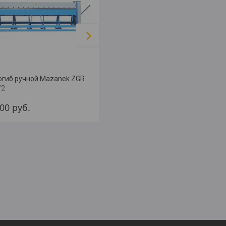
огиб ручной Mazanek ZGR
Коленогибочный станок с
/2
обжимом 2GM 3x4
100
руб.
37 700
руб.