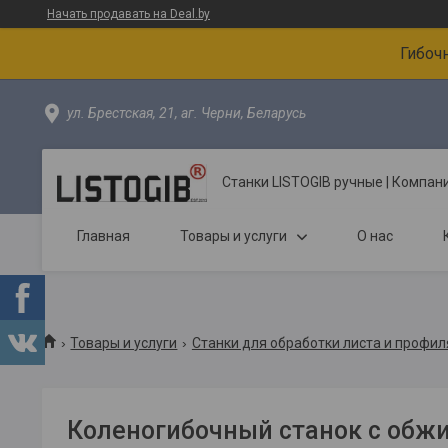
Начать продавать на Deal.by
Гибоч
ул. Брестская, 21, аг. Черни, Беларусь
Станки LISTOGIB ручные | Компа
Главная
Товары и услуги
О нас
Товары и услуги
Станки для обработки листа и профил
Коленогибочный станок с обж