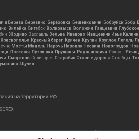
ичи
Береза
Березино
Берёзовка
Бешенковичи
Бобруйск
Бобр
ино
Вилейка
Витебск
Волковыск
Воложин
Ганцевичи
Г
лубоко
бин
Жодино
Заславль
Зельва
Иваново
Ивацевичи
Ивье
Калинк
Краснополье
Красный берег
Кричев
Крупки
Круглое
Лепель
Л
ечно
Мосты
Мядель
Нарочь
Наровля
Несвиж
Новогрудок
Нов
оцк
Поставы
Путришки
Пружаны
Радашковичи
Раков -
Речи
ичи
Сморгонь
Солигорск
Старобин
Старые дороги
Столбцы
То
умилино
Щучин
ания на территории РФ
 SOREX
Сайт создан на платформе Deal.by
Политика обработки файлов cookies