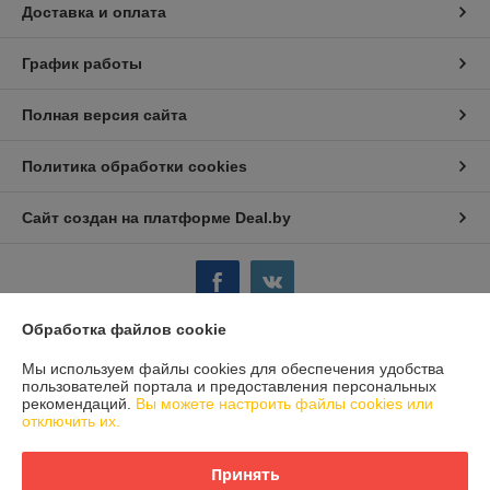
Доставка и оплата
График работы
Полная версия сайта
Политика обработки cookies
Сайт создан на платформе Deal.by
Обработка файлов cookie
Информация для покупателя
Мы используем файлы cookies для обеспечения удобства
пользователей портала и предоставления персональных
Юридическое лицо:
OOO "КОМПАНИЯ ГИБКО"
рекомендаций.
Вы можете настроить файлы cookies или
РБ, Брестский р-н, аг.Черни, ул.Брестская, 21
отключить их.
Регистрационный номер ЕГР: 291125742
Принять
УНП: 291125742