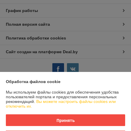
График работы
Полная версия сайта
Политика обработки cookies
Сайт создан на платформе Deal.by
Обработка файлов cookie
Информация для покупателя
Мы используем файлы cookies для обеспечения удобства
пользователей портала и предоставления персональных
Юридическое лицо:
OOO "КОМПАНИЯ ГИБКО"
рекомендаций.
Вы можете настроить файлы cookies или
РБ, Брестский р-н, аг.Черни, ул.Брестская, 21
отключить их.
Регистрационный номер ЕГР: 291125742
Принять
УНП: 291125742