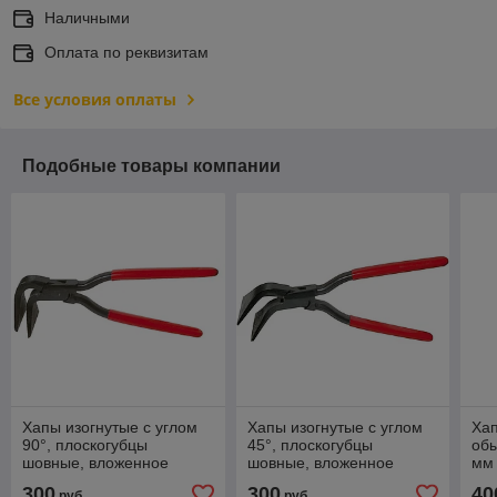
Наличными
Оплата по реквизитам
Все условия оплаты
Подобные товары компании
Хапы изогнутые с углом
Хапы изогнутые с углом
Ха
90°, плоскогубцы
45°, плоскогубцы
обы
шовные, вложенное
шовные, вложенное
мм
соединение, 60 мм
соединение, 18 мм
300
300
40
руб.
руб.