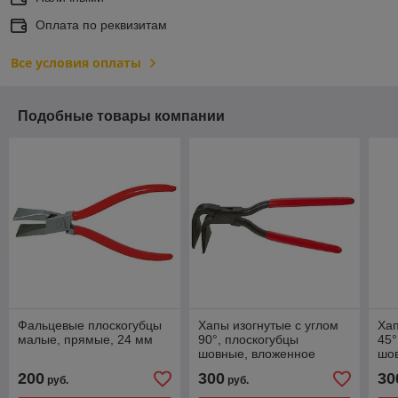
Оплата по реквизитам
Все условия оплаты
Подобные товары компании
Фальцевые плоскогубцы
Хапы изогнутые с углом
Хап
малые, прямые, 24 мм
90°, плоскогубцы
45°
шовные, вложенное
шо
соединение, 60 мм
сое
200
300
30
руб.
руб.