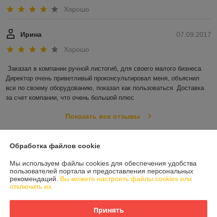
Хорошо
Ирина
07.09.2017
Хорошо
Заказал в компании ручной листогиб, для своего малого бизнеса. 
Директор очень приветливый проконсультировал меня, объяснил 
все по своему оборудованию, показал как пользоваться. Доставка 
за счет компании, что очень большой плюс
Показать все отзывы
Обработка файлов cookie
О нас
Мы используем файлы cookies для обеспечения удобства
пользователей портала и предоставления персональных
Контакты
рекомендаций.
Вы можете настроить файлы cookies или
отключить их.
Доставка и оплата
Принять