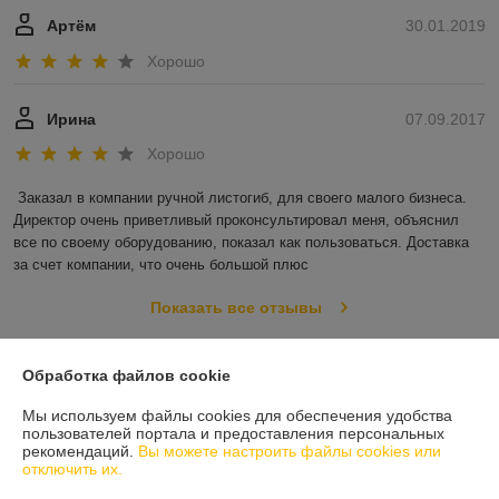
Артём
30.01.2019
Хорошо
Ирина
07.09.2017
Хорошо
Заказал в компании ручной листогиб, для своего малого бизнеса. 
Директор очень приветливый проконсультировал меня, объяснил 
все по своему оборудованию, показал как пользоваться. Доставка 
за счет компании, что очень большой плюс
Показать все отзывы
Обработка файлов cookie
О нас
Мы используем файлы cookies для обеспечения удобства
пользователей портала и предоставления персональных
Контакты
рекомендаций.
Вы можете настроить файлы cookies или
отключить их.
Доставка и оплата