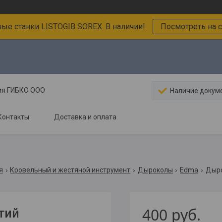
ные станки LISTOGIB SOREX. В наличии!
Посмотреть на с
ния ГИБКО ООО
Наличие докум
Контакты
Доставка и оплата
я
Кровельный и жестяной инструмент
Дыроколы
Edma
Дыро
400
руб.
тий