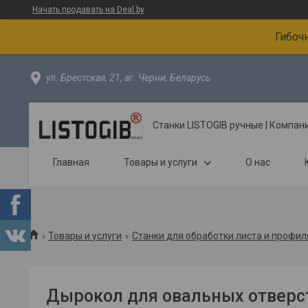
Начать продавать на Deal.by
Гибоч
ул. Брестская, 21, аг. Черни, Беларусь
Станки LISTOGIB ручные | Компа
Главная
Товары и услуги
О нас
Товары и услуги
Станки для обработки листа и профил
Дырокол для овальных отверс