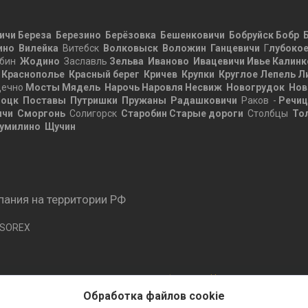
ичи
Береза
Березино
Берёзовка
Бешенковичи
Бобруйск
Бобр
ино
Вилейка
Витебск
Волковыск
Воложин
Ганцевичи
Г
лубоко
бин
Жодино
Заславль
Зельва
Иваново
Ивацевичи
Ивье
Калинк
Краснополье
Красный берег
Кричев
Крупки
Круглое
Лепель
Л
ечно
Мосты
Мядель
Нарочь
Наровля
Несвиж
Новогрудок
Нов
оцк
Поставы
Путришки
Пружаны
Радашковичи
Раков -
Речи
ичи
Сморгонь
Солигорск
Старобин
Старые дороги
Столбцы
То
умилино
Щучин
ания на территории РФ
 SOREX
Сайт создан на платформе Deal.by
Политика обработки файлов cookies
Обработка файлов cookie
Компания ГИБКО ООО |
Пожаловаться на контент