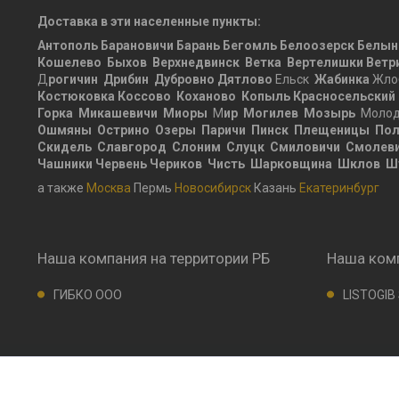
Доставка в эти населенные пункты:
Антополь
Барановичи
Барань
Бегомль
Белоозерск
Белын
Кошелево
Быхов
Верхнедвинск
Ветка
Вертелишки
Ветр
Д
рогичин
Дрибин
Дубровно
Дятлово
Ельск
Жабинка
Жло
Костюковка
Коссово
Коханово
Копыль
Красносельский
Горка
Микашевичи
Миоры
М
ир
Могилев
Мозырь
Молод
Ошмяны
Острино
Озеры
Паричи
Пинск
Плещеницы
Пол
Скидель
Славгород
Слоним
Слуцк
Смиловичи
Смолев
Чашники
Червень
Чериков
Чисть
Шарковщина
Шклов
Ш
а также
Москва
Пермь
Новосибирск
Казань
Екатеринбург
Наша компания на территории РБ
Наша комп
ГИБКО ООО
LISTOGIB