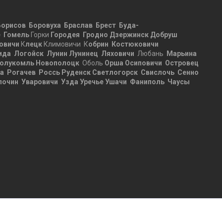
Борисов
Боровуха
Браслав
Брест
Буда-
е
Гомель
Горки
Городея
Гродно
Дзержинск
Добруш
овичи
К
лецк
Климовичи К
обрин
Костюковичи
ида
Логойск
Лунин
Лунинец
Ляховичи
Любань
Марьина
олукомль
Новополоцк
Оболь
Орша
Осиповичи
Островец
ца
Рогачев
Россь
Руденск
Светлогорск
Свислочь
Сенно
лочин
Уваровичи
Узда
Уречье
Ушачи
Фаниполь
Чаусы