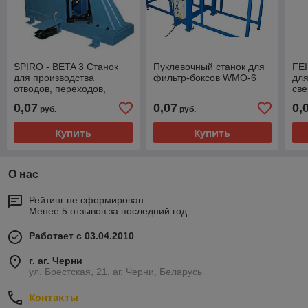
SPIRO - BETA 3 Станок
Пуклевочный станок для
FEI
для производства
фильтр-боксов WMO-6
для
отводов, переходов,
св
заглушек
0,07
0,07
0,
руб.
руб.
Купить
Купить
О нас
Рейтинг не сформирован
Менее 5 отзывов за последний год
Работает с 03.04.2010
г. аг. Черни
ул. Брестская, 21, аг. Черни, Беларусь
Контакты