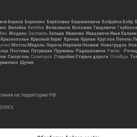
ичи
Береза
Березино
Берёзовка
Бешенковичи
Бобруйск
Бобр
ино
Вилейка
Витебск
Волковыск
Воложин
Ганцевичи
Г
лубоко
бин
Жодино
Заславль
Зельва
Иваново
Ивацевичи
Ивье
Калинк
Краснополье
Красный берег
Кричев
Крупки
Круглое
Лепель
Л
ечно
Мосты
Мядель
Нарочь
Наровля
Несвиж
Новогрудок
Нов
оцк
Поставы
Путришки
Пружаны
Радашковичи
Раков -
Речи
ичи
Сморгонь
Солигорск
Старобин
Старые дороги
Столбцы
То
умилино
Щучин
ания на территории РФ
 SOREX
Сайт создан на платформе Deal.by
Политика обработки файлов cookies