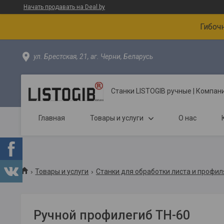
Начать продавать на Deal.by
Гибоч
ул. Брестская, 21, аг. Черни, Беларусь
Станки LISTOGIB ручные | Компа
Главная
Товары и услуги
О нас
Товары и услуги
Станки для обработки листа и профил
Ручной профилегиб ТН-60