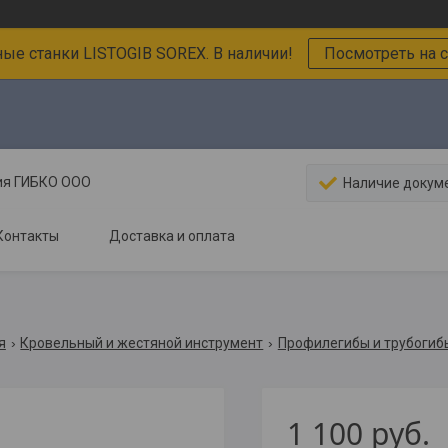
ные станки LISTOGIB SOREX. В наличии!
Посмотреть на с
ния ГИБКО ООО
Наличие докум
Контакты
Доставка и оплата
я
Кровельный и жестяной инструмент
Профилегибы и трубогиб
1 100
руб.