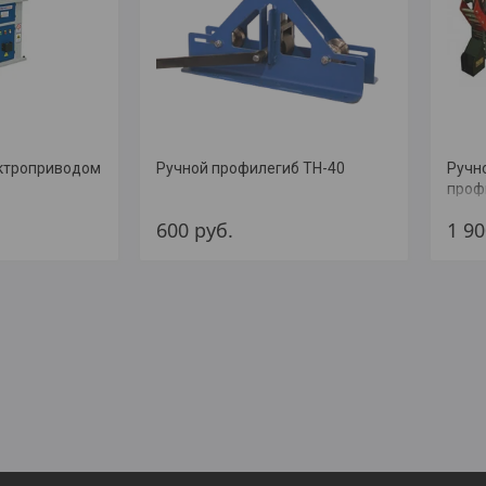
ектроприводом
Ручной профилегиб ТН-40
Ручн
проф
600
руб.
1 9