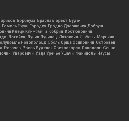
Борисов
Боровуха
Браслав
Брест
Буда-
е
Гомель
Горки
Городея
Гродно
Дзержинск
Добруш
овичи
К
лецк
Климовичи К
обрин
Костюковичи
ида
Логойск
Лунин
Лунинец
Ляховичи
Любань
Марьина
олукомль
Новополоцк
Оболь
Орша
Осиповичи
Островец
ца
Рогачев
Россь
Руденск
Светлогорск
Свислочь
Сенно
лочин
Уваровичи
Узда
Уречье
Ушачи
Фаниполь
Чаусы