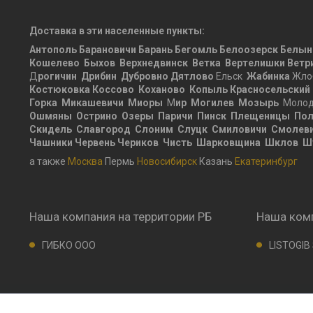
Доставка в эти населенные пункты:
Антополь
Барановичи
Барань
Бегомль
Белоозерск
Белын
Кошелево
Быхов
Верхнедвинск
Ветка
Вертелишки
Ветр
Д
рогичин
Дрибин
Дубровно
Дятлово
Ельск
Жабинка
Жло
Костюковка
Коссово
Коханово
Копыль
Красносельский
Горка
Микашевичи
Миоры
М
ир
Могилев
Мозырь
Молод
Ошмяны
Острино
Озеры
Паричи
Пинск
Плещеницы
Пол
Скидель
Славгород
Слоним
Слуцк
Смиловичи
Смолев
Чашники
Червень
Чериков
Чисть
Шарковщина
Шклов
Ш
а также
Москва
Пермь
Новосибирск
Казань
Екатеринбург
Наша компания на территории РБ
Наша комп
ГИБКО ООО
LISTOGIB