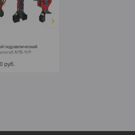
ой гидравлический
Профилегиб гидравлический
илегиб АПВ-9/P
Bendmak PRO 50 NC
00
руб.
2
руб.