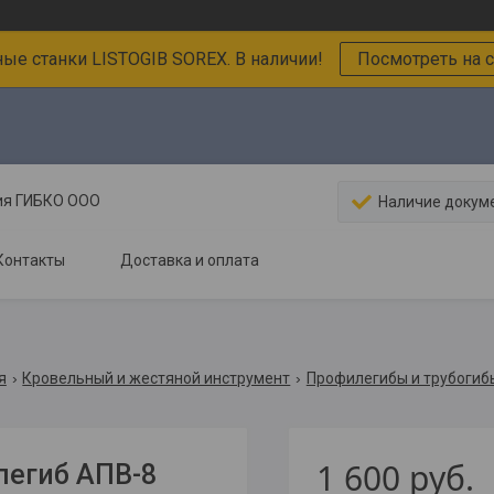
ные станки LISTOGIB SOREX. В наличии!
Посмотреть на с
ния ГИБКО ООО
Наличие докум
Контакты
Доставка и оплата
я
Кровельный и жестяной инструмент
Профилегибы и трубогиб
1 600
руб.
легиб АПВ-8