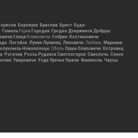
Борисов
Боровуха
Браслав
Брест
Буда-
е
Гомель
Горки
Городея
Гродно
Дзержинск
Добруш
овичи
К
лецк
Климовичи К
обрин
Костюковичи
ида
Логойск
Лунин
Лунинец
Ляховичи
Любань
Марьина
олукомль
Новополоцк
Оболь
Орша
Осиповичи
Островец
ца
Рогачев
Россь
Руденск
Светлогорск
Свислочь
Сенно
лочин
Уваровичи
Узда
Уречье
Ушачи
Фаниполь
Чаусы