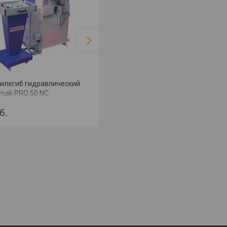
илегиб гидравлический
АПВ-10 Электрический
mak PRO 50 NC
гидравлический профилегиб
б.
3 200
руб.