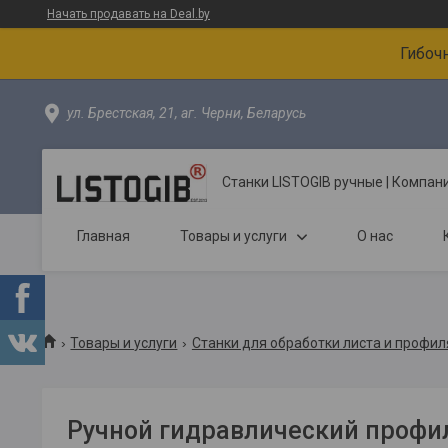
Начать продавать на Deal.by
Гибоч
ул. Брестская, 21, аг. Черни, Беларусь
Станки LISTOGIB ручные | Компа
Главная
Товары и услуги
О нас
Товары и услуги
Станки для обработки листа и профил
Ручной гидравлический профи