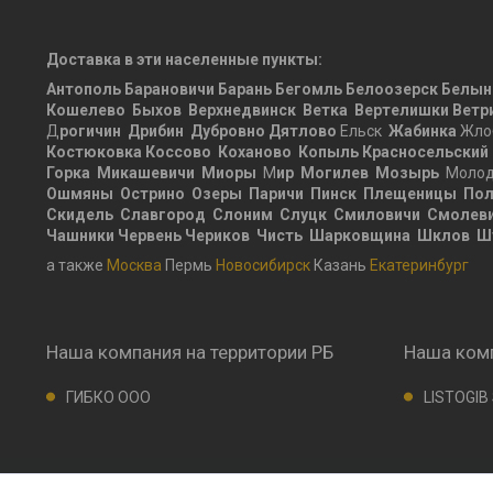
Доставка в эти населенные пункты:
Антополь
Барановичи
Барань
Бегомль
Белоозерск
Белын
Кошелево
Быхов
Верхнедвинск
Ветка
Вертелишки
Ветр
Д
рогичин
Дрибин
Дубровно
Дятлово
Ельск
Жабинка
Жло
Костюковка
Коссово
Коханово
Копыль
Красносельский
Горка
Микашевичи
Миоры
М
ир
Могилев
Мозырь
Молод
Ошмяны
Острино
Озеры
Паричи
Пинск
Плещеницы
Пол
Скидель
Славгород
Слоним
Слуцк
Смиловичи
Смолев
Чашники
Червень
Чериков
Чисть
Шарковщина
Шклов
Ш
а также
Москва
Пермь
Новосибирск
Казань
Екатеринбург
Наша компания на территории РБ
Наша комп
ГИБКО ООО
LISTOGIB