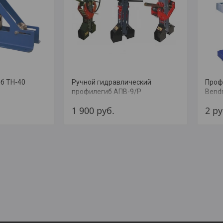
б ТН-40
Ручной гидравлический
Проф
профилегиб АПВ-9/P
Bend
1 900
руб.
2
ру