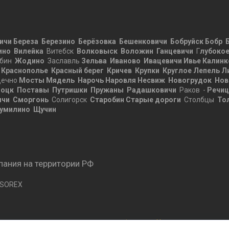
ичи
Береза
Березино
Берёзовка
Бешенковичи
Бобруйск
Бобр
ино
Вилейка
Витебск
Волковыск
Воложин
Ганцевичи
Г
лубоко
бин
Жодино
Заславль
Зельва
Иваново
Ивацевичи
Ивье
Калинк
Краснополье
Красный берег
Кричев
Крупки
Круглое
Лепель
Л
ечно
Мосты
Мядель
Нарочь
Наровля
Несвиж
Новогрудок
Нов
оцк
Поставы
Путришки
Пружаны
Радашковичи
Раков -
Речи
ичи
Сморгонь
Солигорск
Старобин
Старые дороги
Столбцы
То
умилино
Щучин
ания на территории РФ
 SOREX
Сайт создан на платформе Deal.by