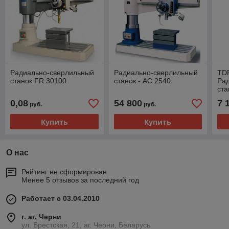
Радиально-сверлильный
Радиально-сверлильный
TDR
станок FR 30100
станок - АС 2540
Ра
ста
0,08
54 800
7 
руб.
руб.
Купить
Купить
О нас
Рейтинг не сформирован
Менее 5 отзывов за последний год
Работает с 03.04.2010
г. аг. Черни
ул. Брестская, 21, аг. Черни, Беларусь