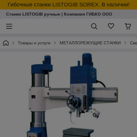
Гибочные станки LISTOGIB SOREX. В наличии!
Станки LISTOGIB ручные | Компания ГИБКО ООО
Товары и услуги
МЕТАЛЛОРЕЖУЩИЕ СТАНКИ
Све