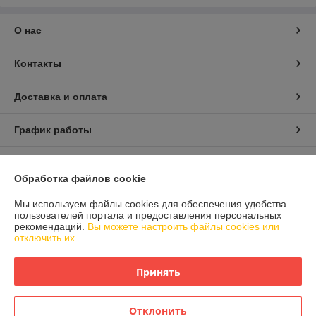
О нас
Контакты
Доставка и оплата
График работы
Полная версия сайта
Обработка файлов cookie
Политика обработки cookies
Мы используем файлы cookies для обеспечения удобства
пользователей портала и предоставления персональных
рекомендаций.
Вы можете настроить файлы cookies или
Сайт создан на платформе Deal.by
отключить их.
Принять
Отклонить