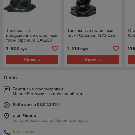
Трехосевые
Трехосевые станочные
Ста
прецизионные станочные
тиски Optimum MV3-125
Op
тиски Optimum DAS100
1 900
1 200
20
руб.
руб.
Купить
Купить
О нас
Рейтинг не сформирован
Менее 5 отзывов за последний год
Работает с 03.04.2010
г. аг. Черни
ул. Брестская, 21, аг. Черни, Беларусь
Контакты