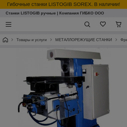
Гибочные станки LISTOGIB SOREX. В наличии!
Станки LISTOGIB ручные | Компания ГИБКО ООО
Товары и услуги
МЕТАЛЛОРЕЖУЩИЕ СТАНКИ
Фре