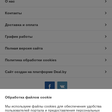
О нас
Контакты
Доставка и оплата
График работы
Полная версия сайта
Политика обработки cookies
Сайт создан на платформе Deal.by
Обработка файлов cookie
Информация для покупателя
Мы используем файлы cookies для обеспечения удобства
пользователей портала и предоставления персональных