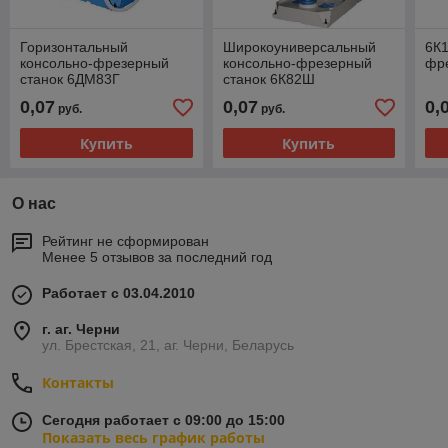
Горизонтальный
Широкоуниверсальный
6К1
консольно-фрезерный
консольно-фрезерный
фр
станок 6ДМ83Г
станок 6К82Ш
0,07
0,07
0,
руб.
руб.
Купить
Купить
О нас
Рейтинг не сформирован
Менее 5 отзывов за последний год
Работает с 03.04.2010
г. аг. Черни
ул. Брестская, 21, аг. Черни, Беларусь
Контакты
Сегодня работает с 09:00 до 15:00
Показать весь график работы